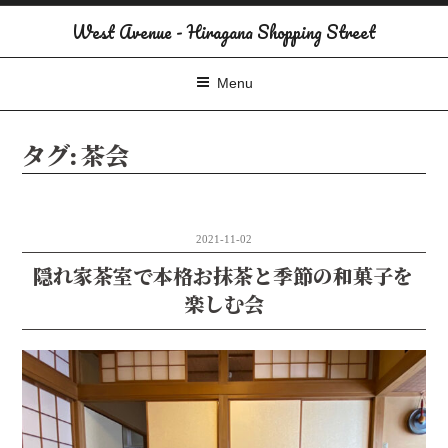
コ
West Avenue - Hiragana Shopping Street
ン
テ
Menu
ン
ツ
タグ:
茶会
へ
ス
キ
ッ
2021-11-02
プ
隠れ家茶室で本格お抹茶と季節の和菓子を
楽しむ会