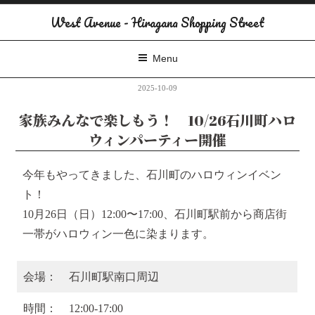
コ
West Avenue - Hiragana Shopping Street
ン
テ
Menu
ン
ツ
2025-10-09
へ
家族みんなで楽しもう！ 10/26石川町ハロ
ス
ウィンパーティー開催
キ
ッ
今年もやってきました、石川町のハロウィンイベン
プ
ト！
10月26日（日）12:00〜17:00、石川町駅前から商店街
一帯がハロウィン一色に染まります。
会場：
石川町駅南口周辺
時間：
12:00-17:00