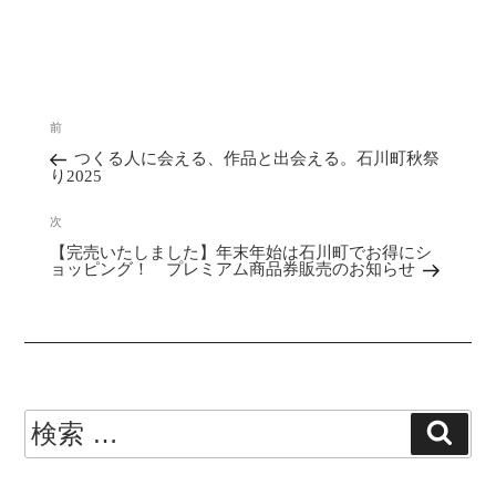
投
前
過
稿
つくる人に会える、作品と出会える。石川町秋祭
去
ナ
り2025
の
ビ
投
次
次
ゲ
【完売いたしました】年末年始は石川町でお得にシ
稿
の
ー
ョッピング！ プレミアム商品券販売のお知らせ
投
シ
稿
ョ
ン
検
検
索
索: